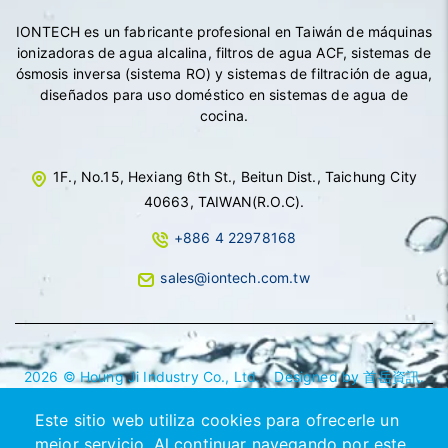
IONTECH es un fabricante profesional en Taiwán de máquinas
ionizadoras de agua alcalina, filtros de agua ACF, sistemas de
ósmosis inversa (sistema RO) y sistemas de filtración de agua,
diseñados para uso doméstico en sistemas de agua de
cocina.
1F., No.15, Hexiang 6th St., Beitun Dist., Taichung City
40663, TAIWAN(R.O.C).
+886 4 22978168
sales@iontech.com.tw
2026 © Houng Ji Industry Co., Ltd.
Designed by
首岳資訊
.
Mapa del sitio
Este sitio web utiliza cookies para ofrecerle un
mejor servicio. Al continuar navegando por este
Máquina Ionizadora de Agua