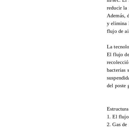
m/sec. El 
reducir la
Además, di
y elimina 
flujo de a
La tecnolo
El flujo d
recolecció
bacterias 
suspendida
del poste 
Estructura
1. El fluj
2. Gas de 