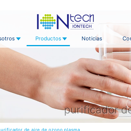
sotros
Productos
Noticias
Co
purificador d
purificador de aire de ozono plasma