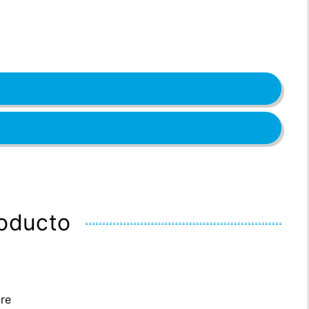
roducto
re