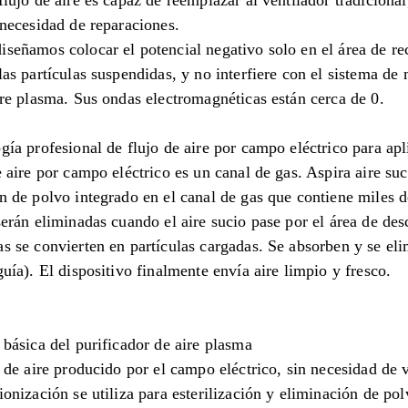
flujo de aire es capaz de reemplazar al ventilador tradicional
 necesidad de reparaciones.
señamos colocar el potencial negativo solo en el área de rec
las partículas suspendidas, y no interfiere con el sistema de
ire plasma. Sus ondas electromagnéticas están cerca de 0.
gía profesional de flujo de aire por campo eléctrico para apl
e aire por campo eléctrico es un canal de gas. Aspira aire suc
n de polvo integrado en el canal de gas que contiene miles de
serán eliminadas cuando el aire sucio pase por el área de de
s se convierten en partículas cargadas. Se absorben y se eli
guía). El dispositivo finalmente envía aire limpio y fresco.
 básica del purificador de aire plasma
o de aire producido por el campo eléctrico, sin necesidad de 
ionización se utiliza para esterilización y eliminación de pol