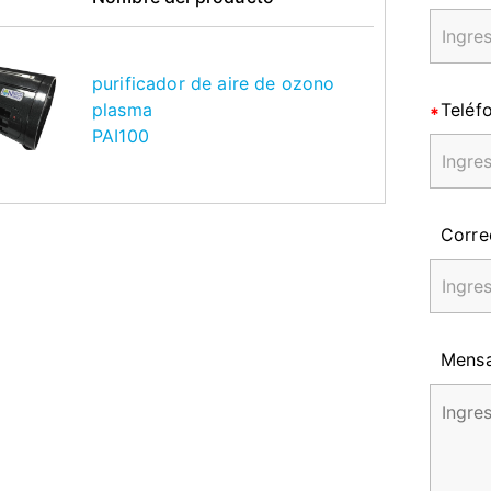
purificador de aire de ozono
plasma
Teléf
PAI100
Corre
Mensa