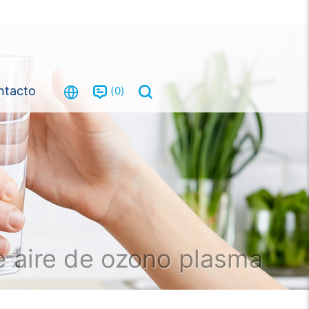
ntacto
0
e aire de ozono plasma